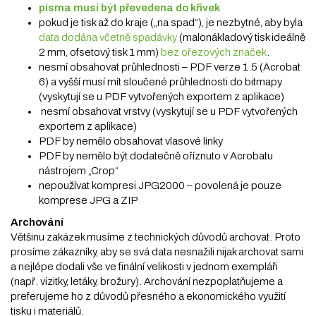
písma musí být převedena do křivek
pokud je tisk až do kraje („na spad“), je nezbytné, aby byla
data dodána včetně spadávky
(malonákladový tisk ideálně
2 mm, ofsetový tisk 1 mm)
bez ořezových značek
.
nesmí obsahovat průhlednosti – PDF verze 1.5 (Acrobat
6) a vyšší musí mít sloučené průhlednosti do bitmapy
(vyskytují se u PDF vytvořených exportem z aplikace)
nesmí obsahovat vrstvy (vyskytují se u PDF vytvořených
exportem z aplikace)
PDF by nemělo obsahovat vlasové linky
PDF by nemělo být dodatečně oříznuto v Acrobatu
nástrojem „Crop“
nepoužívat kompresi JPG2000 – povolená je pouze
komprese JPG a ZIP
Archování
Většinu zakázek musíme z technických důvodů archovat. Proto
prosíme zákazníky, aby se svá data nesnažili nijak archovat sami
a nejlépe dodali vše ve finální velikosti v jednom exempláři
(např. vizitky, letáky, brožury). Archování nezpoplatňujeme a
preferujeme ho z důvodů přesného a ekonomického využití
tisku i materiálů.