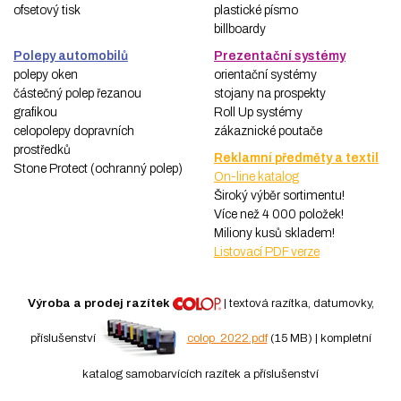
ofsetový tisk
plastické písmo
billboardy
Polepy automobilů
Prezentační systémy
polepy oken
orientační systémy
částečný polep řezanou
stojany na prospekty
grafikou
Roll Up systémy
celopolepy dopravních
zákaznické poutače
prostředků
Reklamní předměty a textil
Stone Protect (ochranný polep)
On-line katalog
Široký výběr sortimentu!
Více než 4 000 položek!
Miliony kusů skladem!
Listovací PDF verze
Výroba a prodej razítek
| textová razítka, datumovky,
příslušenství
colop_2022.pdf
(15 MB) | kompletní
katalog samobarvících razítek a příslušenství