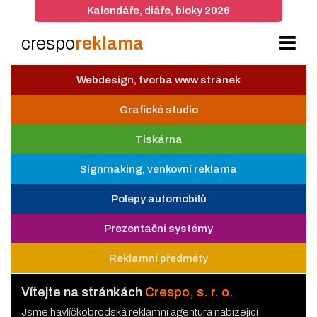
Kalendáře, diáře, bloky 2026
crespo
reklama
Webdesign, tvorba www stránek
Grafické studio
Tiskárna
Signmaking, venkovní reklama
Polepy automobilů
Prezentační systémy
Reklamní předměty
Vítejte na stránkách
Crespo, s. r. o.
Jsme havlíčkobrodská reklamní agentura nabízející