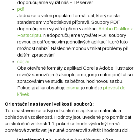
doporučujeme využít náš FTP server.
pdf
Jedná se o velmi populární formát dat, který se stal
standardem v předtiskové přípravě. Soubory PDF
doporučujeme vytvářet přímo v aplikaci
Adobe Distiller z
Postscriptu
. Nedoporučujeme vytvářet PDF soubory
rovnou prostřednictvím jednotlivých aplikací, které tuto
možnost nabízí. Následně mohou vznikat problémy při
dalším zpracování.
cdr, ai
Oba otevřené formáty z aplikací Corel a Adobe Illustrator
rovněž samozřejmě akceptujeme, jen je nutno počítat se
zpracováním ve studiu za běžnou hodinovou sazbu.
Pokud grafika obsahuje
písma
, je nutné je
převést do
křivek
.
Orientační nastavení velikosti souborů:
Toto nastavení se odvíjí od konkrétní aplikace materiálu a
pohledové vzdálenosti. Hodnoty jsou uvedené pro poměr dat
ke skutečné velikosti 1:1, pokud se bude výsledný formát
poměrově zvetšovat, je nutné pomerově zvětšit i hodnotu dpi.