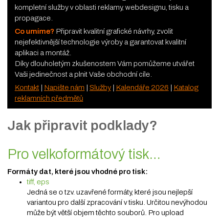
kompletní služby v oblasti reklamy, webdesignu, tisku a
propagace.
Co umíme?
Připravit kvalitní grafické návrhy, zvolit
nejefektivnější technologie výroby a garantovat kvalitní
aplikaci a montáž.
Díky dlouholetým zkušenostem Vám pomůžeme utvářet
Vaši jedinečnost a plnit Vaše obchodní cíle.
Kontakt
|
Napište nám
|
Služby
|
Kalendáře 2026
|
Katalog
reklamních předmětů
Jak připravit podklady?
Pro velkoformátový tisk…
Formáty dat, které jsou vhodné pro tisk:
tiff,
eps
Jedná se o tzv. uzavřené formáty, které jsou nejlepší
variantou pro další zpracování v tisku. Určitou nevýhodou
může být větší objem těchto souborů. Pro upload