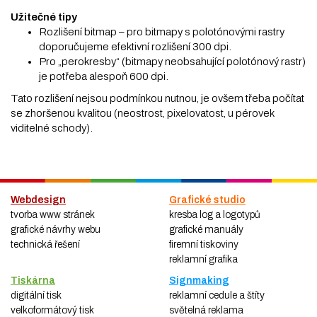
Užitečné tipy
Rozlišení bitmap – pro bitmapy s polotónovými rastry
doporučujeme efektivní rozlišení 300 dpi.
Pro „perokresby“ (bitmapy neobsahující polotónový rastr)
je potřeba alespoň 600 dpi.
Tato rozlišení nejsou podmínkou nutnou, je ovšem třeba počítat
se zhoršenou kvalitou (neostrost, pixelovatost, u pérovek
viditelné schody).
Webdesign
Grafické studio
tvorba www stránek
kresba log a logotypů
grafické návrhy webu
grafické manuály
technická řešení
firemní tiskoviny
reklamní grafika
Tiskárna
Signmaking
digitální tisk
reklamní cedule a štíty
velkoformátový tisk
světelná reklama