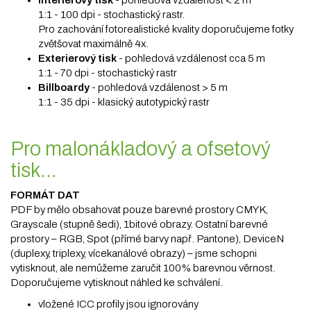
Interiérový tisk
- pohledová vzdálenost < 2 m
1:1 - 100 dpi - stochastický rastr.
Pro zachování fotorealistické kvality doporučujeme fotky
zvětšovat maximálně 4x.
Exterierový tisk
- pohledová vzdálenost cca 5 m
1:1 - 70 dpi - stochastický rastr
Billboardy
- pohledová vzdálenost > 5 m
1:1 - 35 dpi - klasický autotypický rastr
Pro malonákladový a ofsetový
tisk…
FORMÁT DAT
PDF by mělo obsahovat pouze barevné prostory CMYK,
Grayscale (stupně šedi), 1bitové obrazy. Ostatní barevné
prostory – RGB, Spot (přímé barvy např. Pantone), DeviceN
(duplexy, triplexy, vícekanálové obrazy) – jsme schopni
vytisknout, ale nemůžeme zaručit 100% barevnou věrnost.
Doporučujeme vytisknout náhled ke schválení.
vložené ICC profily jsou ignorovány